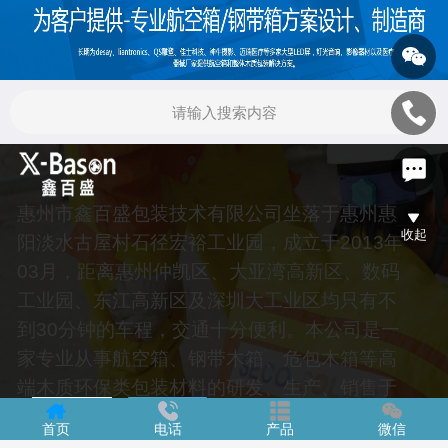
惠州市鑫百盛包装技术有限公司坐落于惠州惠
收起
阳淡水古屋村石径宏裕工业园，成立于2013年
03月，距离惠州仲凯区、大亚湾高新区、数码
工业园、东江高新区及深圳大工业区均只有不
到30分钟的车程，交通十分便利。本公司是一
家专业从事航空箱、钢带木箱、危包木箱等高
端木质环保类包装材料的研发、生产、销售于
一体的包装企业。
首页
电话
产品
微信